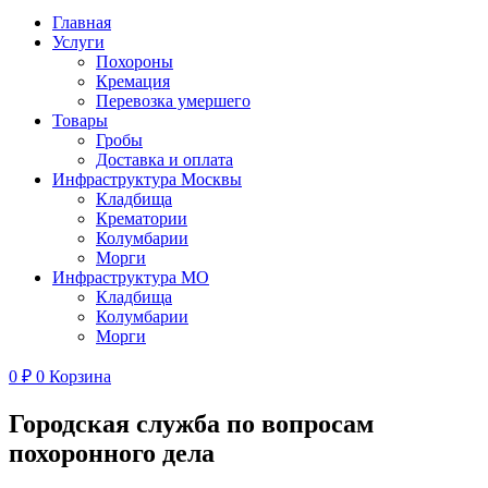
Главная
Услуги
Похороны
Кремация
Перевозка умершего
Товары
Гробы
Доставка и оплата
Инфраструктура Москвы
Кладбища
Крематории
Колумбарии
Морги
Инфраструктура МО
Кладбища
Колумбарии
Морги
0
₽
0
Корзина
Городская служба по вопросам
похоронного дела