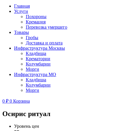
Главная
Услуги
Похороны
Кремация
Перевозка умершего
Товары
Гробы
Доставка и оплата
Инфраструктура Москвы
Кладбища
Крематории
Колумбарии
Морги
Инфраструктура МО
Кладбища
Колумбарии
Морги
0
₽
0
Корзина
Осирис ритуал
Уровень цен