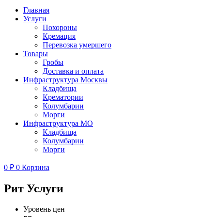
Главная
Услуги
Похороны
Кремация
Перевозка умершего
Товары
Гробы
Доставка и оплата
Инфраструктура Москвы
Кладбища
Крематории
Колумбарии
Морги
Инфраструктура МО
Кладбища
Колумбарии
Морги
0
₽
0
Корзина
Рит Услуги
Уровень цен