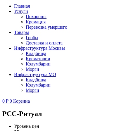
Главная
Услуги
Похороны
Кремация
Перевозка умершего
Товары
Гробы
Доставка и оплата
Инфраструктура Москвы
Кладбища
Крематории
Колумбарии
Морги
Инфраструктура МО
Кладбища
Колумбарии
Морги
0
₽
0
Корзина
РСС-Ритуал
Уровень цен