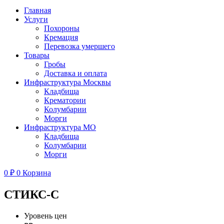
Главная
Услуги
Похороны
Кремация
Перевозка умершего
Товары
Гробы
Доставка и оплата
Инфраструктура Москвы
Кладбища
Крематории
Колумбарии
Морги
Инфраструктура МО
Кладбища
Колумбарии
Морги
0
₽
0
Корзина
СТИКС-С
Уровень цен