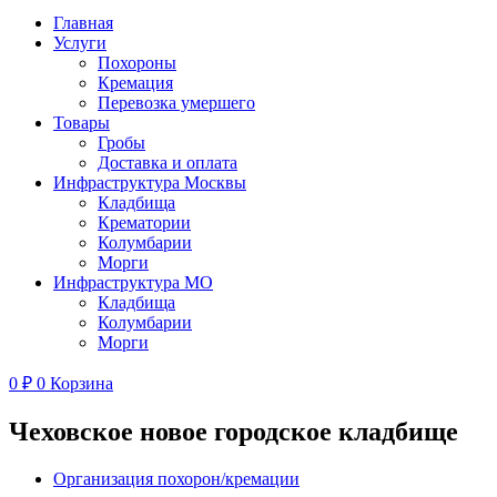
Главная
Услуги
Похороны
Кремация
Перевозка умершего
Товары
Гробы
Доставка и оплата
Инфраструктура Москвы
Кладбища
Крематории
Колумбарии
Морги
Инфраструктура МО
Кладбища
Колумбарии
Морги
0
₽
0
Корзина
Чеховское новое городское кладбище
Организация похорон/кремации