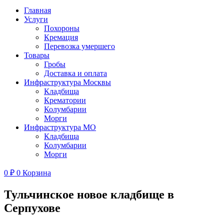
Главная
Услуги
Похороны
Кремация
Перевозка умершего
Товары
Гробы
Доставка и оплата
Инфраструктура Москвы
Кладбища
Крематории
Колумбарии
Морги
Инфраструктура МО
Кладбища
Колумбарии
Морги
0
₽
0
Корзина
Тульчинское новое кладбище в
Серпухове