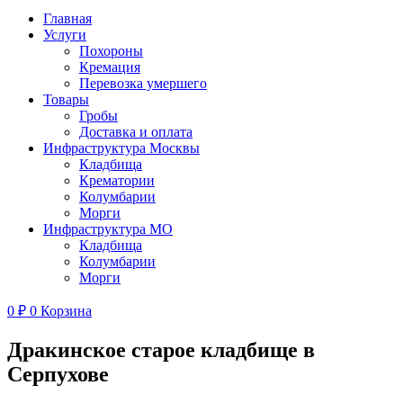
Главная
Услуги
Похороны
Кремация
Перевозка умершего
Товары
Гробы
Доставка и оплата
Инфраструктура Москвы
Кладбища
Крематории
Колумбарии
Морги
Инфраструктура МО
Кладбища
Колумбарии
Морги
0
₽
0
Корзина
Дракинское старое кладбище в
Серпухове