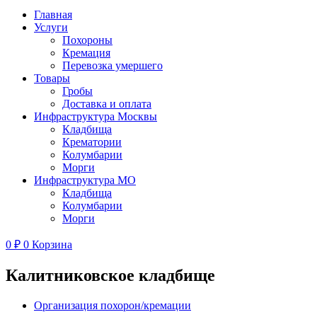
Главная
Услуги
Похороны
Кремация
Перевозка умершего
Товары
Гробы
Доставка и оплата
Инфраструктура Москвы
Кладбища
Крематории
Колумбарии
Морги
Инфраструктура МО
Кладбища
Колумбарии
Морги
0
₽
0
Корзина
Калитниковское кладбище
Организация похорон/кремации