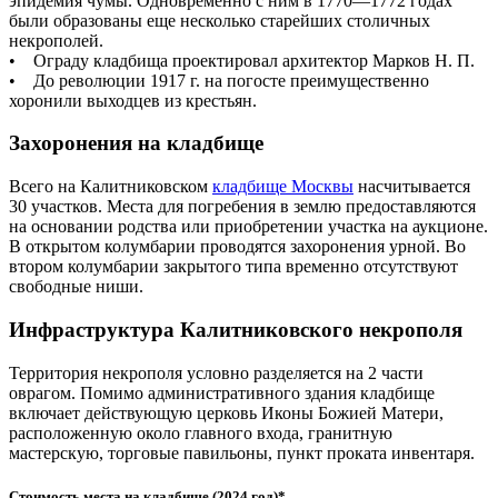
эпидемия чумы. Одновременно с ним в 1770—1772 годах
были образованы еще несколько старейших столичных
некрополей.
• Ограду кладбища проектировал архитектор Марков Н. П.
• До революции 1917 г. на погосте преимущественно
хоронили выходцев из крестьян.
Захоронения на кладбище
Всего на Калитниковском
кладбище Москвы
насчитывается
30 участков. Места для погребения в землю предоставляются
на основании родства или приобретении участка на аукционе.
В открытом колумбарии проводятся захоронения урной. Во
втором колумбарии закрытого типа временно отсутствуют
свободные ниши.
Инфраструктура Калитниковского некрополя
Территория некрополя условно разделяется на 2 части
оврагом. Помимо административного здания кладбище
включает действующую церковь Иконы Божией Матери,
расположенную около главного входа, гранитную
мастерскую, торговые павильоны, пункт проката инвентаря.
Стоимость места на кладбище (2024 год)*