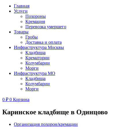
Главная
Услуги
Похороны
Кремация
Перевозка умершего
Товары
Гробы
Доставка и оплата
Инфраструктура Москвы
Кладбища
Крематории
Колумбарии
Морги
Инфраструктура МО
Кладбища
Колумбарии
Морги
0
₽
0
Корзина
Каринское кладбище в Одинцово
Организация похорон/кремации