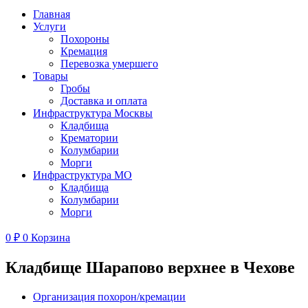
Главная
Услуги
Похороны
Кремация
Перевозка умершего
Товары
Гробы
Доставка и оплата
Инфраструктура Москвы
Кладбища
Крематории
Колумбарии
Морги
Инфраструктура МО
Кладбища
Колумбарии
Морги
0
₽
0
Корзина
Кладбище Шарапово верхнее в Чехове
Организация похорон/кремации