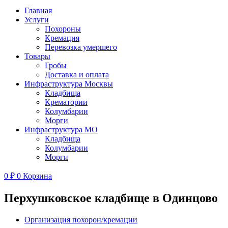
Главная
Услуги
Похороны
Кремация
Перевозка умершего
Товары
Гробы
Доставка и оплата
Инфраструктура Москвы
Кладбища
Крематории
Колумбарии
Морги
Инфраструктура МО
Кладбища
Колумбарии
Морги
0
₽
0
Корзина
Перхушковское кладбище в Одинцово
Организация похорон/кремации