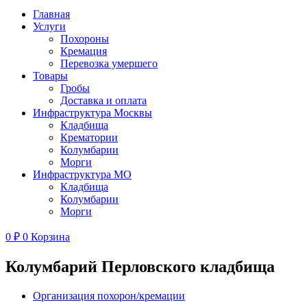
Главная
Услуги
Похороны
Кремация
Перевозка умершего
Товары
Гробы
Доставка и оплата
Инфраструктура Москвы
Кладбища
Крематории
Колумбарии
Морги
Инфраструктура МО
Кладбища
Колумбарии
Морги
0
₽
0
Корзина
Колумбарий Перловского кладбища
Организация похорон/кремации