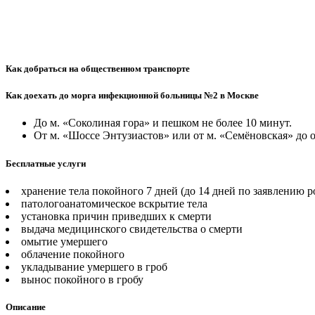
Как добраться на общественном транспорте
Как доехать до морга инфекционной больницы №2 в Москве
До м. «Соколиная гора» и пешком не более 10 минут.
От м. «Шоссе Энтузиастов» или от м. «Семёновская» до 
Бесплатные услуги
хранение тела покойного 7 дней (до 14 дней по заявлению 
патологоанатомическое вскрытие тела
установка причин приведших к смерти
выдача медицинского свидетельства о смерти
омытие умершего
облачение покойного
укладывание умершего в гроб
вынос покойного в гробу
Описание