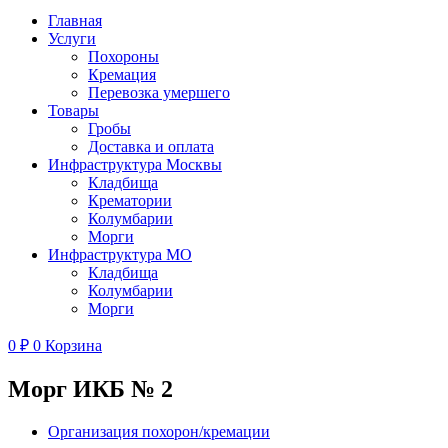
Главная
Услуги
Похороны
Кремация
Перевозка умершего
Товары
Гробы
Доставка и оплата
Инфраструктура Москвы
Кладбища
Крематории
Колумбарии
Морги
Инфраструктура МО
Кладбища
Колумбарии
Морги
0
₽
0
Корзина
Морг ИКБ № 2
Организация похорон/кремации