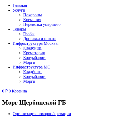
Главная
Услуги
Похороны
Кремация
Перевозка умершего
Товары
Гробы
Доставка и оплата
Инфраструктура Москвы
Кладбища
Крематории
Колумбарии
Морги
Инфраструктура МО
Кладбища
Колумбарии
Морги
0
₽
0
Корзина
Морг Щербинской ГБ
Организация похорон/кремации